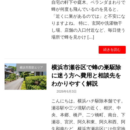
自宅の軒下や庭木、ベランダまわりで
蜂が何度も飛んでいるのを見ると、
「近くに巣があるのでは」と不安にな
りますよね。 特に、玄関や洗濯物干
し場、店舗の入口付近など、毎日使う
場所で蜂を見かけ […]
続きを読む
横浜市瀬谷区で蜂の巣駆除
横浜市西部エリア
に迷う方へ費用と相談先を
わかりやすく解説
2026年6月3日
こんにちは。横浜ハチ駆除本舗です。
瀬谷駅や三ツ境駅の近く、相沢、中
央、本郷、橋戸、二ツ橋町、南台、下
瀬谷、宮沢、阿久和東、阿久和西、阿
久和南など、横浜市瀬谷区には住宅地