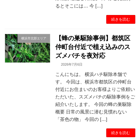
るとそこには… 今 […]
続きを読む
【蜂の巣駆除事例】都筑区
横浜市北部エリア
仲町台付近で植え込みのス
ズメバチを夜対応
2026年7月6日
こんにちは。 横浜ハチ駆除本舗で
す。 今回は、横浜市都筑区の仲町台
付近にお住まいのお客様よりご依頼い
ただいた、スズメバチの駆除事例をご
紹介いたします。 今回の蜂の巣駆除
概要 日常の風景に潜む見慣れない
「茶色の物」 今回の […]
続きを読む