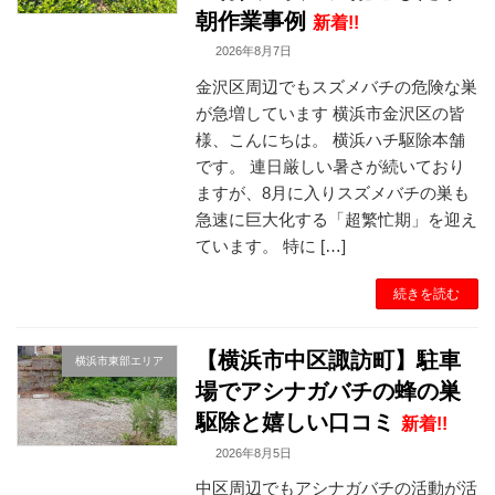
朝作業事例
新着!!
2026年8月7日
金沢区周辺でもスズメバチの危険な巣
が急増しています 横浜市金沢区の皆
様、こんにちは。 横浜ハチ駆除本舗
です。 連日厳しい暑さが続いており
ますが、8月に入りスズメバチの巣も
急速に巨大化する「超繁忙期」を迎え
ています。 特に […]
続きを読む
【横浜市中区諏訪町】駐車
横浜市東部エリア
場でアシナガバチの蜂の巣
駆除と嬉しい口コミ
新着!!
2026年8月5日
中区周辺でもアシナガバチの活動が活