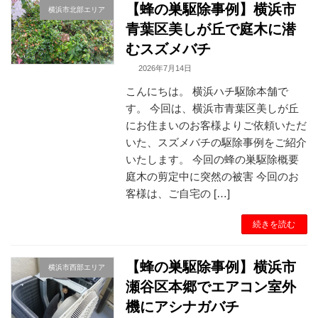
【蜂の巣駆除事例】横浜市
横浜市北部エリア
青葉区美しが丘で庭木に潜
むスズメバチ
2026年7月14日
こんにちは。 横浜ハチ駆除本舗で
す。 今回は、横浜市青葉区美しが丘
にお住まいのお客様よりご依頼いただ
いた、スズメバチの駆除事例をご紹介
いたします。 今回の蜂の巣駆除概要
庭木の剪定中に突然の被害 今回のお
客様は、ご自宅の […]
続きを読む
【蜂の巣駆除事例】横浜市
横浜市西部エリア
瀬谷区本郷でエアコン室外
機にアシナガバチ