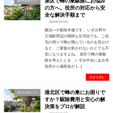
泉区で蜂の巣駆除にお悩み
横浜市西部エリア
の方へ。役所の対応から安
全な解決手順まで
2026年3月13日
横浜ハチ駆除本舗です。 いずみ野や
立場駅周辺の閑静な住宅街でも、ご自
宅の周りで蜂が飛んでいるのを見かけ
ると、ご家族が刺されないかとても不
安になりますよね。 泉区で蜂の巣駆
除を考えたとき、いずみ中央にある市
役所から補助金が […]
続きを読む
港北区で蜂の巣にお困りで
横浜市北部エリア
すか？駆除費用と安心の解
決策をプロが解説