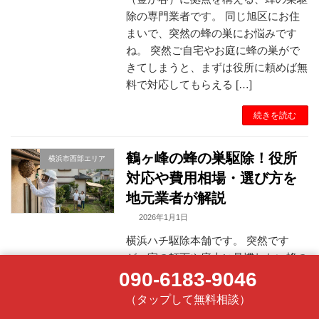
除の専門業者です。 同じ旭区にお住
まいで、突然の蜂の巣にお悩みです
ね。 突然ご自宅やお庭に蜂の巣がで
きてしまうと、まずは役所に頼めば無
料で対応してもらえる […]
続きを読む
鶴ヶ峰の蜂の巣駆除！役所
横浜市西部エリア
対応や費用相場・選び方を
地元業者が解説
2026年1月1日
横浜ハチ駆除本舗です。 突然です
が、家の軒下や庭木に見慣れない蜂の
090-6183-9046
巣を見つけて、ドキッとした経験はあ
りませんか？ 特にここ横浜市旭区の
（タップして無料相談）
鶴ヶ峰エリアは、相鉄線沿線でも特に