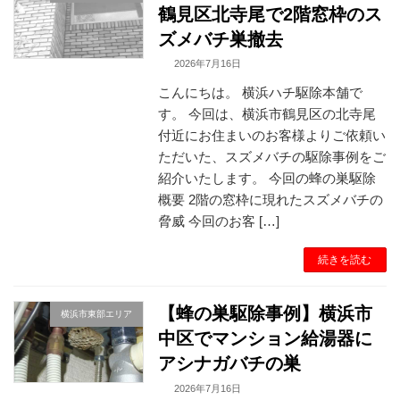
鶴見区北寺尾で2階窓枠のス
ズメバチ巣撤去
2026年7月16日
こんにちは。 横浜ハチ駆除本舗で
す。 今回は、横浜市鶴見区の北寺尾
付近にお住まいのお客様よりご依頼い
ただいた、スズメバチの駆除事例をご
紹介いたします。 今回の蜂の巣駆除
概要 2階の窓枠に現れたスズメバチの
脅威 今回のお客 […]
続きを読む
【蜂の巣駆除事例】横浜市
横浜市東部エリア
中区でマンション給湯器に
アシナガバチの巣
2026年7月16日