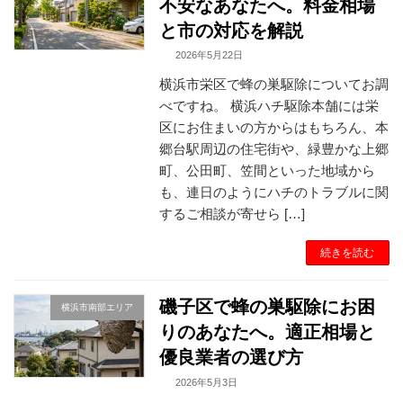
不安なあなたへ。料金相場
と市の対応を解説
2026年5月22日
横浜市栄区で蜂の巣駆除についてお調
べですね。 横浜ハチ駆除本舗には栄
区にお住まいの方からはもちろん、本
郷台駅周辺の住宅街や、緑豊かな上郷
町、公田町、笠間といった地域から
も、連日のようにハチのトラブルに関
するご相談が寄せら […]
続きを読む
磯子区で蜂の巣駆除にお困
横浜市南部エリア
りのあなたへ。適正相場と
優良業者の選び方
2026年5月3日