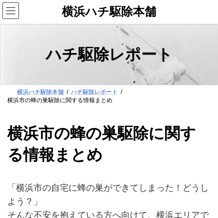
コ
ナ
横浜ハチ駆除本舗
ン
ビ
テ
ゲ
ン
ー
ツ
シ
ハチ駆除レポート
へ
ョ
ス
ン
キ
に
ッ
移
横浜ハチ駆除本舗
ハチ駆除レポート
プ
動
横浜市の蜂の巣駆除に関する情報まとめ
横浜市の蜂の巣駆除に関す
る情報まとめ
「横浜市の自宅に蜂の巣ができてしまった！どうし
よう？」
そんな不安を抱えている方へ向けて、横浜エリアで