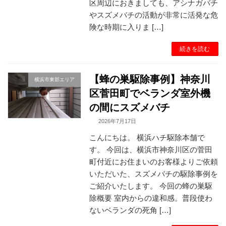
区周辺におきましても、アシナガバチ
やスズメバチの活動が非常に活発な危
険な時期に入りま […]
続きを読む
【蜂の巣駆除事例】神奈川
横浜市東部エリア
区菅田町でベランダ室外機
の間にスズメバチ
2026年7月17日
こんにちは。 横浜ハチ駆除本舗で
す。 今回は、横浜市神奈川区の菅田
町付近にお住まいのお客様よりご依頼
いただいた、スズメバチの駆除事例を
ご紹介いたします。 今回の蜂の巣駆
除概要 室内からの違和感。普段使わ
ないベランダの死角 […]