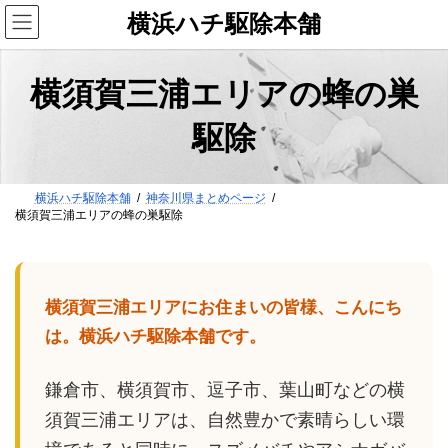
コ
ナ
横浜ハチ駆除本舗
ン
ビ
テ
ゲ
ン
ー
横須賀三浦エリアの蜂の巣
ツ
シ
へ
ョ
駆除
ス
ン
キ
に
ッ
移
プ
動
横浜ハチ駆除本舗
神奈川県まとめページ
横須賀三浦エリアの蜂の巣駆除
横須賀三浦エリアにお住まいの皆様、こんにち
は。横浜ハチ駆除本舗です。
鎌倉市、横須賀市、逗子市、葉山町などの横
須賀三浦エリアは、自然豊かで素晴らしい環