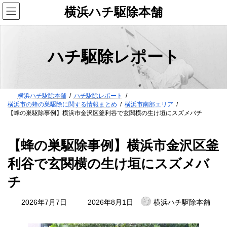
コ
ナ
横浜ハチ駆除本舗
ン
ビ
テ
ゲ
ン
ー
ツ
シ
ハチ駆除レポート
へ
ョ
ス
ン
キ
に
ッ
移
横浜ハチ駆除本舗
ハチ駆除レポート
プ
動
横浜市の蜂の巣駆除に関する情報まとめ
横浜市南部エリア
【蜂の巣駆除事例】横浜市金沢区釜利谷で玄関横の生け垣にスズメバチ
【蜂の巣駆除事例】横浜市金沢区釜
利谷で玄関横の生け垣にスズメバ
チ
最
2026年7月7日
2026年8月1日
横浜ハチ駆除本舗
終
更
新