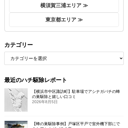
横須賀三浦エリア ≫
東京都エリア ≫
カテゴリー
カ
テ
ゴ
リ
ー
最近のハチ駆除レポート
【横浜市中区諏訪町】駐車場でアシナガバチの蜂
の巣駆除と嬉しい口コミ
2026年8月5日
【蜂の巣駆除事例】戸塚区平戸で室外機下部にで