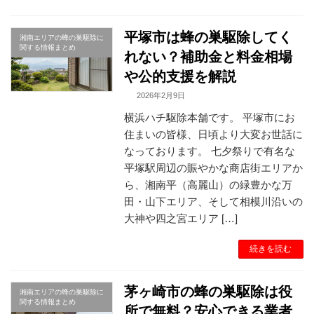
平塚市は蜂の巣駆除してく
湘南エリアの蜂の巣駆除に
関する情報まとめ
れない？補助金と料金相場
や公的支援を解説
2026年2月9日
横浜ハチ駆除本舗です。 平塚市にお
住まいの皆様、日頃より大変お世話に
なっております。 七夕祭りで有名な
平塚駅周辺の賑やかな商店街エリアか
ら、湘南平（高麗山）の緑豊かな万
田・山下エリア、そして相模川沿いの
大神や四之宮エリア […]
続きを読む
茅ヶ崎市の蜂の巣駆除は役
湘南エリアの蜂の巣駆除に
関する情報まとめ
所で無料？安心できる業者