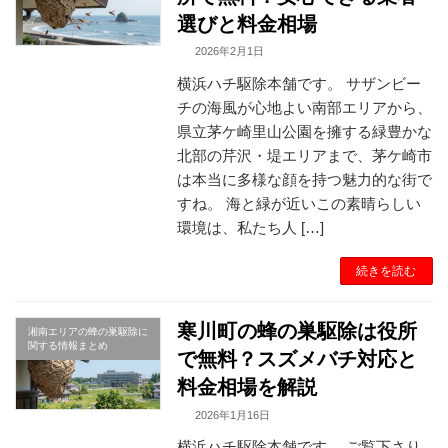
選びと料金相場
2026年2月1日
横浜ハチ駆除本舗です。 サザンビー
チの海風が心地よい南部エリアから、
県立茅ケ崎里山公園を擁する緑豊かな
北部の芹沢・堤エリアまで、茅ケ崎市
は本当に多様な顔を持つ魅力的な街で
すね。 海と緑が近いこの素晴らしい
環境は、私たち人 […]
続きを読む
寒川町の蜂の巣駆除は役所
湘南エリアの蜂の巣駆除に
関する情報まとめ
で無料？スズメバチ対応と
料金相場を解説
2026年1月16日
横浜ハチ駆除本舗です。 ご覧下さり