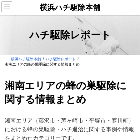
コ
ナ
横浜ハチ駆除本舗
ン
ビ
テ
ゲ
ン
ー
ツ
シ
ハチ駆除レポート
へ
ョ
ス
ン
キ
に
ッ
移
横浜ハチ駆除本舗
ハチ駆除レポート
プ
動
湘南エリアの蜂の巣駆除に関する情報まとめ
湘南エリアの蜂の巣駆除に
関する情報まとめ
湘南エリア（藤沢市・茅ヶ崎市・平塚市・寒川町）
における蜂の巣駆除・ハチ退治に関する事例や情報
をまとめたカテゴリーです。