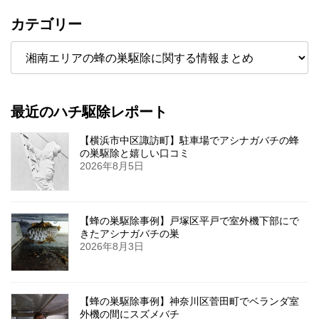
カテゴリー
カ
テ
ゴ
リ
ー
最近のハチ駆除レポート
【横浜市中区諏訪町】駐車場でアシナガバチの蜂
の巣駆除と嬉しい口コミ
2026年8月5日
【蜂の巣駆除事例】戸塚区平戸で室外機下部にで
きたアシナガバチの巣
2026年8月3日
【蜂の巣駆除事例】神奈川区菅田町でベランダ室
外機の間にスズメバチ